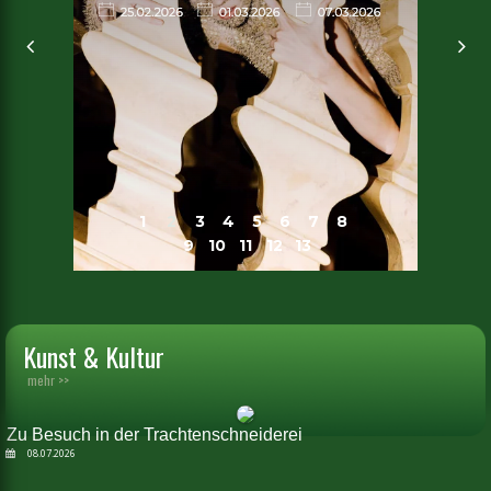
1
2
3
4
5
6
7
8
9
10
11
12
13
Kunst & Kultur
mehr >>
Zu Besuch in der Trachtenschneiderei
08.07.2026