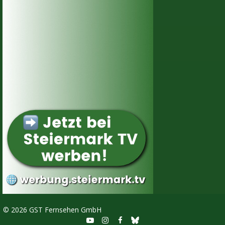
©
2026 GST Fernsehen GmbH


