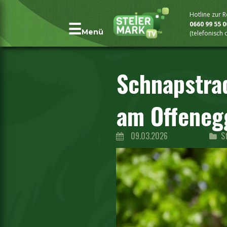
Hotline zur 
0660 99 55 
Menü
(telefonisch
Schnapstrad
am Offeneg
09.03.2026
S