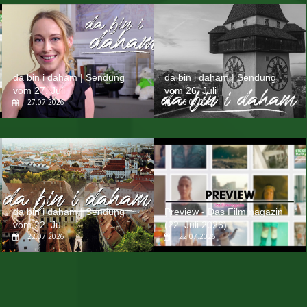
da bin i daham | Sendung
da bin i daham | Sendung
vom 27. Juli
vom 26. Juli
27.07.2026
26.07.2026
da bin i daham | Sendung
Preview - Das Filmmagazin
vom 22. Juli
(22. Juli 2026)
22.07.2026
22.07.2026