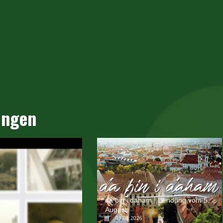
ungen
da bin i daham | Sendung vom 5.
August
03.08.2026