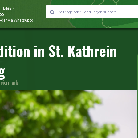
Redaktion:
000
 oder via WhatsApp)
ition in St. Kathrein
g
teiermark