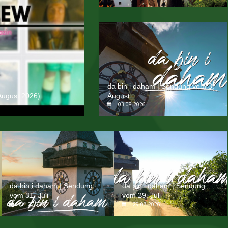
da bin i daham | Sendung vom 3.
August 2026)
August
03.08.2026
da bin i daham | Sendung
da bin i daham | Sendung
vom 31. Juli
vom 29. Juli
31.07.2026
29.07.2026