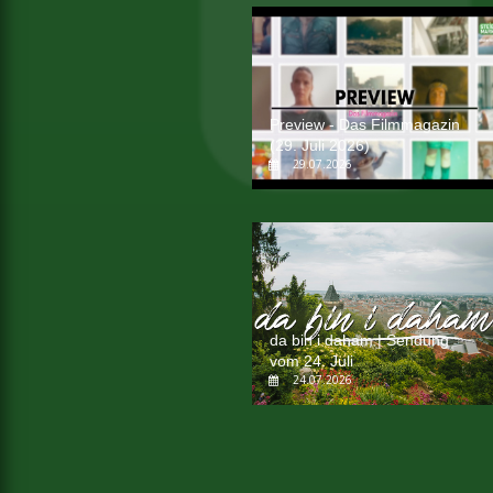
Preview - Das Filmmagazin
(29. Juli 2026)
29.07.2026
da bin i daham | Sendung
vom 24. Juli
24.07.2026