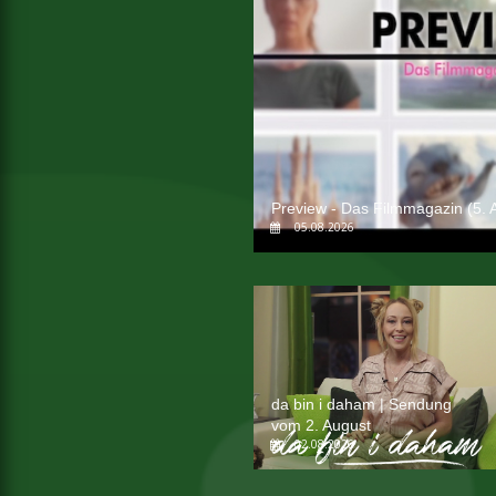
Preview - Das Filmmagazin (5. 
05.08.2026
da bin i daham | Sendung
vom 2. August
02.08.2026