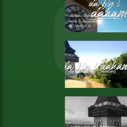
da bin i daham | Sendung
vom 3. August
03.08.2026
da bin i daham | Sendung
vom 29. Juli
29.07.2026
da bin i daham | Sendung