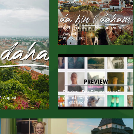
da bin i daham | Sendung vom 5.
August
05.08.2026
Preview - Das Filmmagazin (5.
. August
August 2026)
05.08.2026