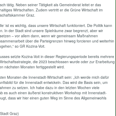
sch tätig. Neben seiner Tätigkeit als Gemeinderat leitet er das
haltiges Wirtschaften. Zudem vertritt er die Grüne Wirtschaft im
tschaftskammer Graz.
e‘ ist es wichtig, dass unsere Wirtschaft funktioniert. Die Politik kann
n. In der Stadt sind unsere Spielräume zwar begrenzt, aber wir
 setzen – vor allem dann, wenn wir gemeinsam Maßnahmen
usammenarbeit über die Parteigrenzen hinweg forcieren und weiterhin
ugehen,“ so GR Kozina-Voit.
husses setzte Kozina-Voit in dieser Regierungsperiode bereits mehrere
er Wirtschaftsstrategie, die 2023 beschlossen wurde oder zur Erarbeitung
den nächsten Monaten fertiggestellt wird.
ten Monaten die Innenstadt-Wirtschaft sein: „Ich werde mich dafür
nftsbild für die Innenstadt entwickeln. Das wird die Basis sein, um
nahmen zu setzen. Ich habe dazu in den letzten Wochen viele
b es auch einen äußerst konstruktiven Workshop mit Innenstadt-
eugt, dass wir hier einen guten Weg im Sinne des Allgemeinwohls
 Stadt Graz)