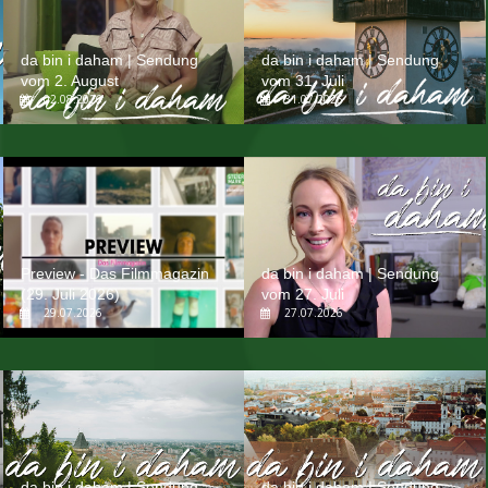
da bin i daham | Sendung
da bin i daham | Sendung
vom 2. August
vom 31. Juli
02.08.2026
31.07.2026
Preview - Das Filmmagazin
da bin i daham | Sendung
(29. Juli 2026)
vom 27. Juli
29.07.2026
27.07.2026
da bin i daham | Sendung
da bin i daham | Sendung