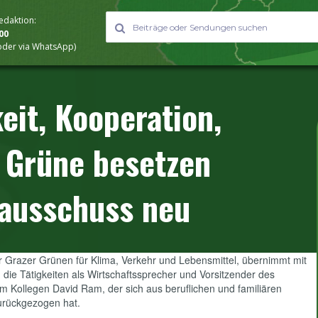
Redaktion:
000
 oder via WhatsApp)
eit, Kooperation,
 Grüne besetzen
sausschuss neu
er Grazer Grünen für Klima, Verkehr und Lebensmittel, übernimmt mit
die Tätigkeiten als Wirtschaftssprecher und Vorsitzender des
m Kollegen David Ram, der sich aus beruflichen und familiären
rückgezogen hat.