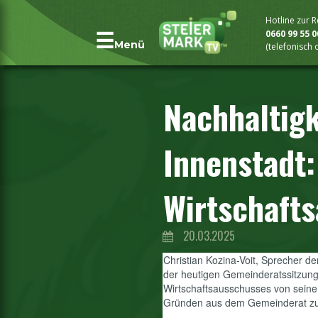
Hotline zur 
0660 99 55 
Menü
(telefonisch
Nachhaltigk
Innenstadt:
Wirtschaft
20.03.2025
Christian Kozina-Voit, Sprecher d
der heutigen Gemeinderatssitzung 
Wirtschaftsausschusses von seine
Gründen aus dem Gemeinderat zu