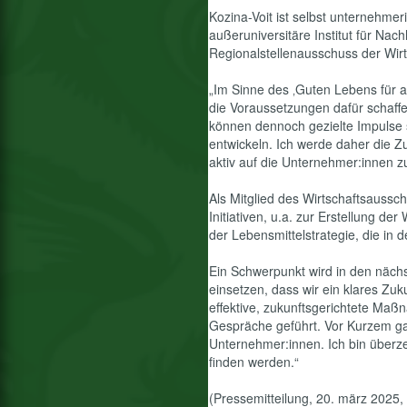
Kozina-Voit ist selbst unternehmeri
außeruniversitäre Institut für Nach
Regionalstellenausschuss der Wir
„Im Sinne des ‚Guten Lebens für all
die Voraussetzungen dafür schaffe
können dennoch gezielte Impulse
entwickeln. Ich werde daher die Z
aktiv auf die Unternehmer:innen z
Als Mitglied des Wirtschaftsaussc
Initiativen, u.a. zur Erstellung d
der Lebensmittelstrategie, die in 
Ein Schwerpunkt wird in den nächs
einsetzen, dass wir ein klares Zuku
effektive, zukunftsgerichtete Maß
Gespräche geführt. Vor Kurzem ga
Unternehmer:innen. Ich bin überz
finden werden.“
(Pressemitteilung, 20. märz 2025,