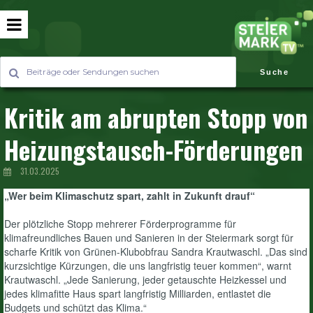
Suche
Kritik am abrupten Stopp von
Heizungstausch-Förderungen
31.03.2025
„Wer beim Klimaschutz spart, zahlt in Zukunft drauf“
Der plötzliche Stopp mehrerer Förderprogramme für
klimafreundliches Bauen und Sanieren in der Steiermark sorgt für
scharfe Kritik von Grünen-Klubobfrau Sandra Krautwaschl. „Das sind
kurzsichtige Kürzungen, die uns langfristig teuer kommen“, warnt
Krautwaschl. „Jede Sanierung, jeder getauschte Heizkessel und
jedes klimafitte Haus spart langfristig Milliarden, entlastet die
Budgets und schützt das Klima.“