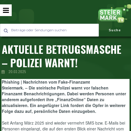
Suche
AKTUELLE BETRUGSMASCHE
– POLIZEI WARNT!
20.03.2025
Phishing | Nachrichten vom Fake-Finanzamt
Steiermark. – Die steirische Polizei warnt vor falschen
Finanzamt Benachrichtigungen. Dabei werden Personen unter
anderem aufgefordert ihre „FinanzOnline“ Daten zu
aktualisieren. Ein angefügter Link fordert die Opfer in weiterer
Folge dazu auf, persönliche Daten einzugeben.
Seit Anfang März 2025 sind wieder vermehrt SMS bzw. E-Mails bei
Personen eingelangt, die auf den ersten Blick einer Nachricht vom