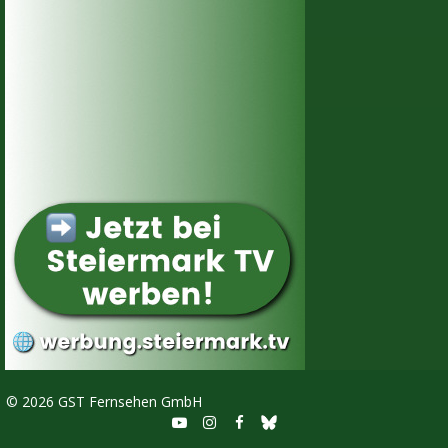
©
2026 GST Fernsehen GmbH


