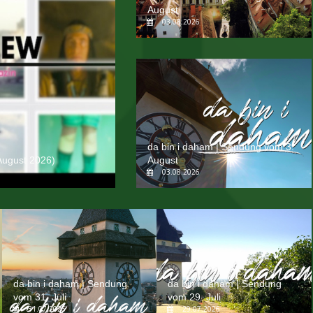
August
03.08.2026
da bin i daham | Sendung vom 3.
August 2026)
August
03.08.2026
da bin i daham | Sendung
da bin i daham | Sendung
vom 31. Juli
vom 29. Juli
31.07.2026
29.07.2026