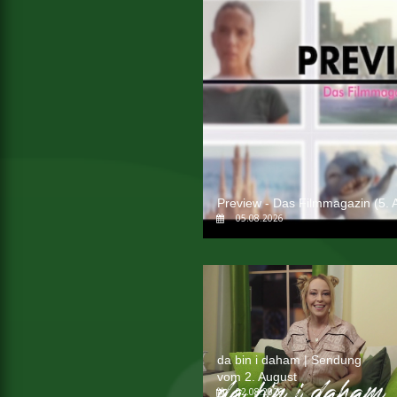
Preview - Das Filmmagazin (5. 
05.08.2026
da bin i daham | Sendung
vom 2. August
02.08.2026