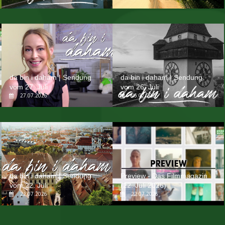
da bin i daham | Sendung
da bin i daham | Sendung
vom 27. Juli
vom 26. Juli
27.07.2026
26.07.2026
da bin i daham | Sendung
Preview - Das Filmmagazin
vom 22. Juli
(22. Juli 2026)
22.07.2026
22.07.2026