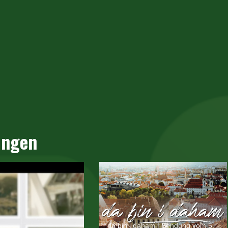
ungen
da bin i daham | Sendung vom 5.