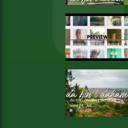
Preview - Das Filmmagazin
(29. Juli 2026)
29.07.2026
da bin i daham | Sendung
vom 24. Juli
24.07.2026