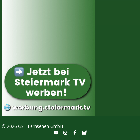
©
2026 GST Fernsehen GmbH


