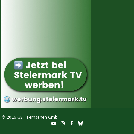
©
2026 GST Fernsehen GmbH


