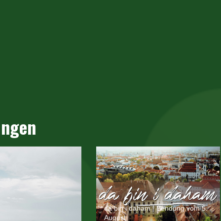
ungen
da bin i daham | Sendung vom 5.
August