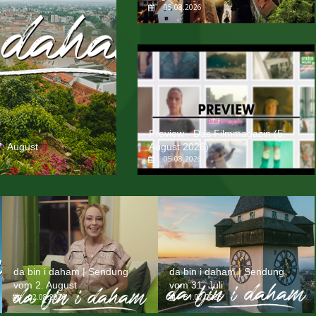
05.08.2026
Preview - Das Filmmagazin (5.
. August
August 2026)
05.08.2026
da bin i daham | Sendung
da bin i daham | Sendung
vom 2. August
vom 31. Juli
02.08.2026
31.07.2026