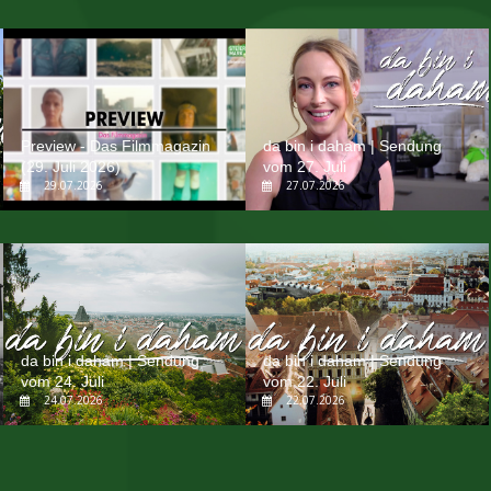
Preview - Das Filmmagazin
da bin i daham | Sendung
(29. Juli 2026)
vom 27. Juli
29.07.2026
27.07.2026
da bin i daham | Sendung
da bin i daham | Sendung
vom 24. Juli
vom 22. Juli
24.07.2026
22.07.2026