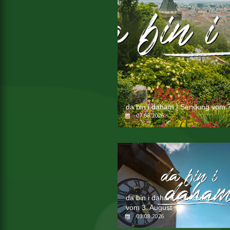
da bin i daham | Sendung vom 7
07.08.2026
da bin i daham | Sendung
vom 3. August
03.08.2026