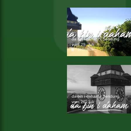
da bin i daham | Sendung
vom 29. Juli
29.07.2026
da bin i daham | Sendung
vom 26. Juli
26.07.2026