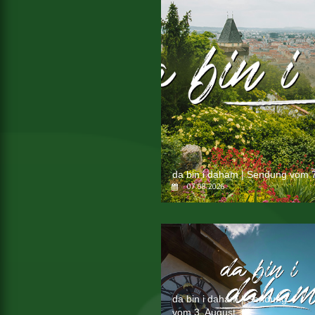
da bin i daham | Sendung vom 7
07.08.2026
da bin i daham | Sendung
vom 3. August