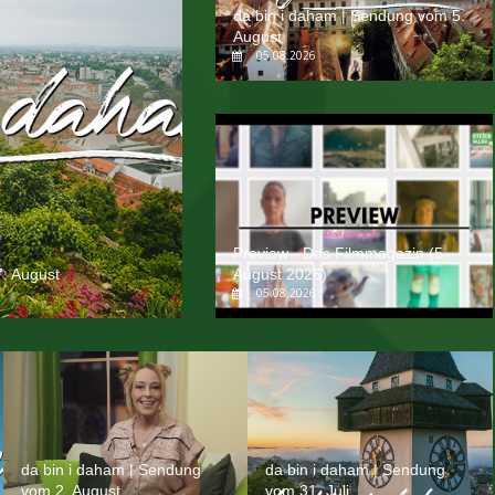
da bin i daham | Sendung vom 5.
August
05.08.2026
Preview - Das Filmmagazin (5.
. August
August 2026)
05.08.2026
da bin i daham | Sendung
da bin i daham | Sendung
vom 2. August
vom 31. Juli