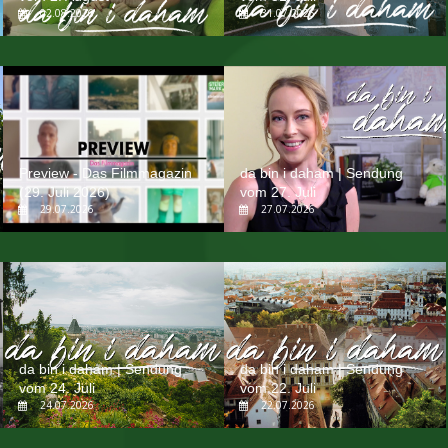
02.08.2026
31.07.2026
Preview - Das Filmmagazin
da bin i daham | Sendung
(29. Juli 2026)
vom 27. Juli
29.07.2026
27.07.2026
da bin i daham | Sendung
da bin i daham | Sendung
vom 24. Juli
vom 22. Juli
24.07.2026
22.07.2026