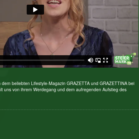
on dem beliebten Lifestyle-Magazin GRAZETTA und GRAZETTINA bei
hlt uns von ihrem Werdegang und dem aufregenden Aufstieg des