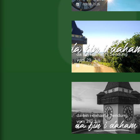
03.08.2026
da bin i daham | Sendung
vom 29. Juli
29.07.2026
da bin i daham | Sendung
vom 26. Juli
26.07.2026