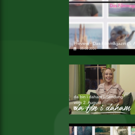
Preview - Das Filmmagazin (5. 
05.08.2026
da bin i daham | Sendung
vom 2. August
02.08.2026