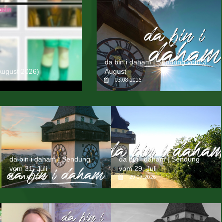
da bin i daham | Sendung vom 3.
August 2026)
August
03.08.2026
da bin i daham | Sendung
da bin i daham | Sendung
vom 31. Juli
vom 29. Juli
31.07.2026
29.07.2026