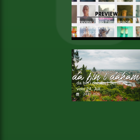
Preview - Das Filmmagazin
(29. Juli 2026)
29.07.2026
da bin i daham | Sendung
vom 24. Juli
24.07.2026