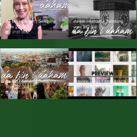
da bin i daham | Sendung
da bin i daham | Sendung
vom 27. Juli
vom 26. Juli
27.07.2026
26.07.2026
da bin i daham | Sendung
Preview - Das Filmmagazin
vom 22. Juli
(22. Juli 2026)
22.07.2026
22.07.2026