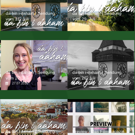
da bin i daham | Sendung
da bin i daham | Sendung
vom 31. Juli
vom 29. Juli
31.07.2026
29.07.2026
da bin i daham | Sendung
da bin i daham | Sendung
vom 27. Juli
vom 26. Juli
27.07.2026
26.07.2026
da bin i daham | Sendung
Preview - Das Filmmagazin