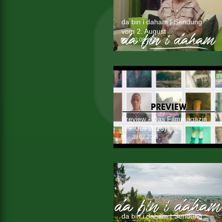
da bin i daham | Sendung
vom 2. August
02.08.2026
Preview - Das Filmmagazin
(29. Juli 2026)
29.07.2026
da bin i daham | Sendung