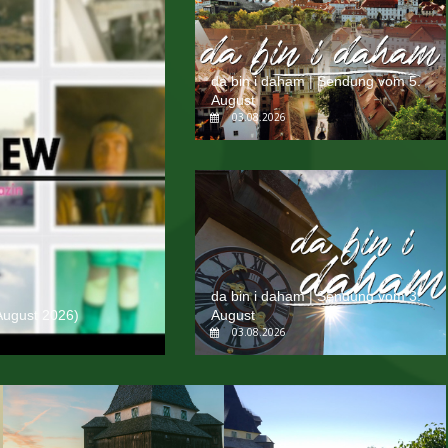
da bin i daham | Sendung vom 5.
August
03.08.2026
da bin i daham | Sendung vom 3.
August 2026)
August
03.08.2026