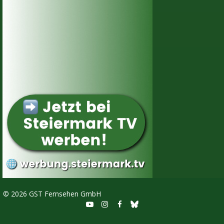
©
2026 GST Fernsehen GmbH


