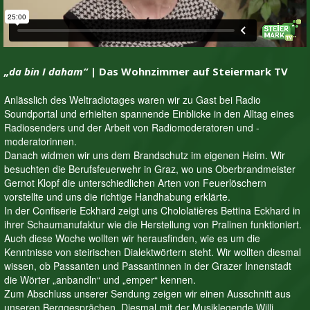
„da bin I daham“
| Das Wohnzimmer auf Steiermark TV
Anlässlich des Weltradiotages waren wir zu Gast bei Radio
Soundportal und erhielten spannende Einblicke in den Alltag eines
Radiosenders und der Arbeit von Radiomoderatoren und -
moderatorinnen.
Danach widmen wir uns dem Brandschutz im eigenen Heim. Wir
besuchten die Berufsfeuerwehr in Graz, wo uns Oberbrandmeister
Gernot Klopf die unterschiedlichen Arten von Feuerlöschern
vorstellte und uns die richtige Handhabung erklärte.
In der Confiserie Eckhard zeigt uns Chololatières Bettina Eckhard in
ihrer Schaumanufaktur wie die Herstellung von Pralinen funktioniert.
Auch diese Woche wollten wir herausfinden, wie es um die
Kenntnisse von steirischen Dialektwörtern steht. Wir wollten diesmal
wissen, ob Passanten und Passantinnen in der Grazer Innenstadt
die Wörter „anbandln“ und „emper“ kennen.
Zum Abschluss unserer Sendung zeigen wir einen Ausschnitt aus
unseren Berggesprächen. Diesmal mit der Musiklegende Willi