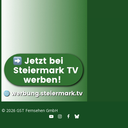
©
2026 GST Fernsehen GmbH


