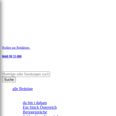
Menü
Hotline zur Redaktion:
0660 99 55 000
(telefonisch oder via WhatsApp)
Suche
alle Beiträge
--------------------
Sendungen
da bin i daham
Ein Stück Österreich
Berggespräche