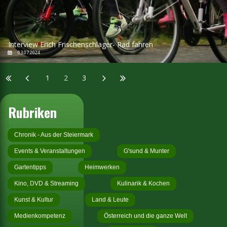
Interview Erich Frischenschlager- Rad fahren
03.07.2024
1
2
3
Rubriken
Chronik - Aus der Steiermark
Events & Veranstaltungen
G'sund & Munter
Gartentipps
Heimwerken
Kino, DVD & Streaming
Kulinarik & Kochen
Kunst & Kultur
Land & Leute
Medienkompetenz
Österreich und die ganze Welt