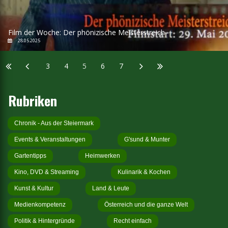
Film der Woche: Der phönizische Meisterstreich
28.05.2025
3
4
5
6
7
Rubriken
Chronik - Aus der Steiermark
Events & Veranstaltungen
G'sund & Munter
Gartentipps
Heimwerken
Kino, DVD & Streaming
Kulinarik & Kochen
Kunst & Kultur
Land & Leute
Medienkompetenz
Österreich und die ganze Welt
Politik & Hintergründe
Recht einfach