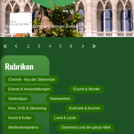
Steiermark-Frühling am Wiener Rathausplatz
13.04.2024
2
3
4
5
6
Rubriken
Chronik - Aus der Steiermark
Events & Veranstaltungen
G'sund & Munter
Gartentipps
Heimwerken
Kino, DVD & Streaming
Kulinarik & Kochen
Kunst & Kultur
Land & Leute
Medienkompetenz
Österreich und die ganze Welt