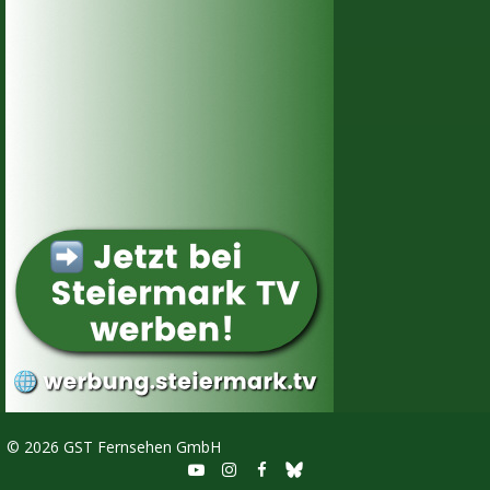
©
2026 GST Fernsehen GmbH


